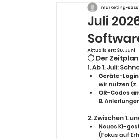
marketing-sass
Juli 20
Softwar
Aktualisiert:
30. Juni
⏱️ Der Zeitplan
1. Ab 1. Juli: Sc
Geräte-Login
wir nutzen (z
QR-Codes am 
B. Anleitunge
2. Zwischen 1. u
Neues KI-gest
(Fokus auf E