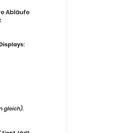
re Abläufe
 
Displays
:
 gleich).
tippt, lädt 