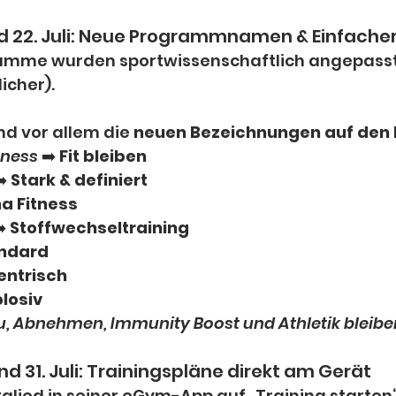
und 22. Juli: Neue Programmnamen & Einfache
amme wurden sportwissenschaftlich angepasst
icher).
nd vor allem die 
neuen Bezeichnungen auf den 
tness
 ➡️ 
Fit bleiben
️ 
Stark & definiert
a Fitness
️ 
Stoffwechseltraining
ndard
entrisch
losiv
, Abnehmen, Immunity Boost und Athletik bleiben
und 31. Juli: Trainingspläne direkt am Gerät
glied in seiner eGym-App auf „Training starten“ 