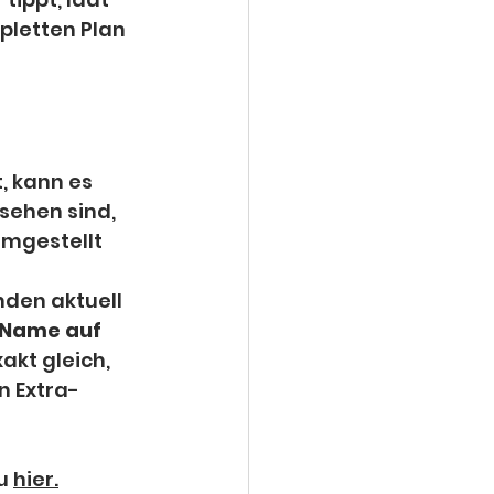
letten Plan 
 kann es 
sehen sind, 
mgestellt 
nden aktuell 
r Name auf 
akt gleich, 
n Extra-
u 
hier.