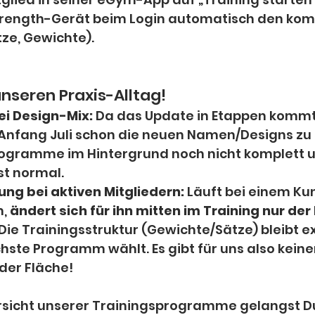
rength-Gerät beim Login automatisch den komp
ze, Gewichte).
unseren Praxis-Alltag!
ei Design-Mix:
 Da das Update in Etappen kommt,
 Anfang Juli schon die neuen Namen/Designs zu 
rogramme im Hintergrund noch nicht komplett u
st normal.
ung bei aktiven Mitgliedern:
 Läuft bei einem Ku
, 
ändert sich für ihn mitten im Training nur de
 Die Trainingsstruktur (Gewichte/Sätze) bleibt ex
chste Programm wählt. Es gibt für uns also keine
der Fläche!
sicht unserer Trainingsprogramme gelangst D