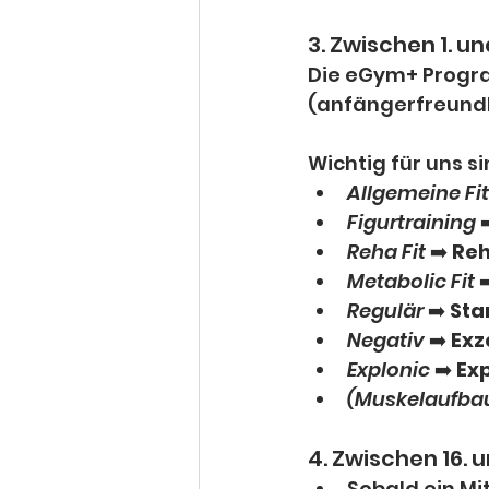
3. Zwischen 1. 
Die eGym+ Progr
(anfängerfreundl
Wichtig für uns si
Allgemeine Fi
Figurtraining
 ➡
Reha Fit
 ➡️ 
Reh
Metabolic Fit
 ➡
Regulär
 ➡️ 
Sta
Negativ
 ➡️ 
Exz
Explonic
 ➡️ 
Exp
(Muskelaufbau
4. Zwischen 16. 
Sobald ein Mit